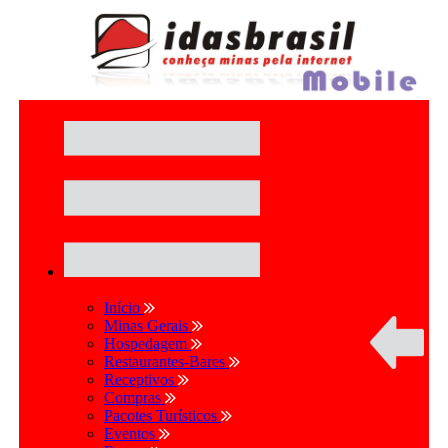
Início
Minas Gerais
Hospedagem
Restaurantes-Bares
Receptivos
Compras
Pacotes Turísticos
Eventos