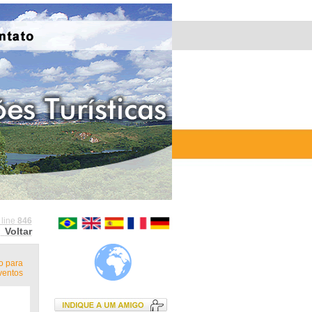
 line
846
Voltar
o para
ventos