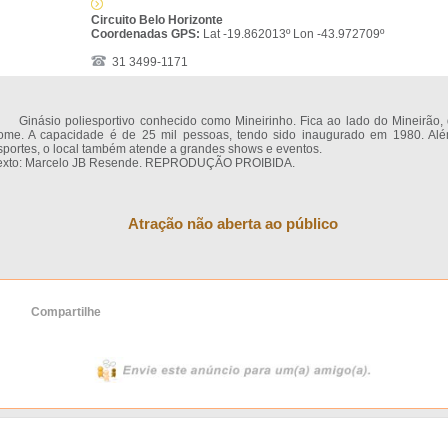
Circuito Belo Horizonte
Coordenadas GPS:
Lat -19.862013º Lon -43.972709º
31 3499-1171
inásio poliesportivo conhecido como Mineirinho. Fica ao lado do Mineirão, 
ome. A capacidade é de 25 mil pessoas, tendo sido inaugurado em 1980. Al
sportes, o local também atende a grandes shows e eventos.
exto: Marcelo JB Resende. REPRODUÇÃO PROIBIDA.
Atração não aberta ao público
Compartilhe