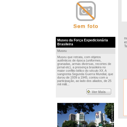
G
n
Museu da Força Expedicionária
e
Brasileira
T
Museu
Museu que retrata, com objetos
autênticos de época (uniformes,
granadas, armas diversas, recortes de
jornal etc), a presença brasileira no
maior conflito bélico do século XX. A
sangrenta Segunda Guerra Mundial, que
durou de 1939 a 1945, contou com a
participação, ao lado dos aliados, de 25
mil milit...