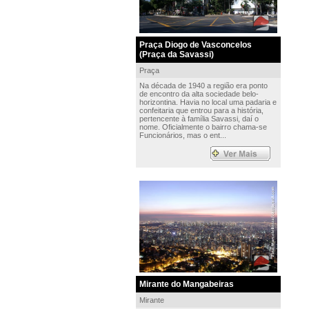
Praça Diogo de Vasconcelos
(Praça da Savassi)
Praça
Na década de 1940 a região era ponto
de encontro da alta sociedade belo-
horizontina. Havia no local uma padaria e
confeitaria que entrou para a história,
pertencente à família Savassi, daí o
nome. Oficialmente o bairro chama-se
Funcionários, mas o ent...
Mirante do Mangabeiras
Mirante