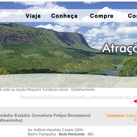
ê está na seção Atrações Turísticas Geral - Detalhamento
/home/storage/0/9a/ac/idasbrasil2/public_html/detalhesatracao.php on
">
stádio Estádio Jornalista Felipe Drummond
Categoria:
Espaç
Mineirinho)
e
Av. Antônio Abrahão Caram 1000 -
Bairro Pampulha -
Belo Horizonte
- MG