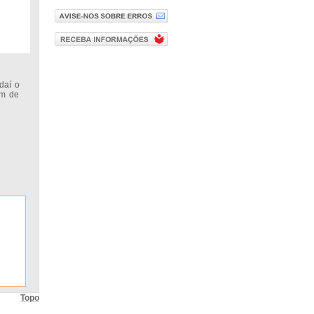
daí o
ém de
Topo