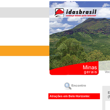
Voc
E
Atrações em Belo Horizonte:
(