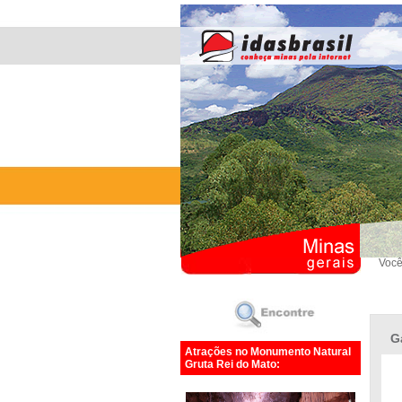
Você
G
Atrações no Monumento Natural
Gruta Rei do Mato: