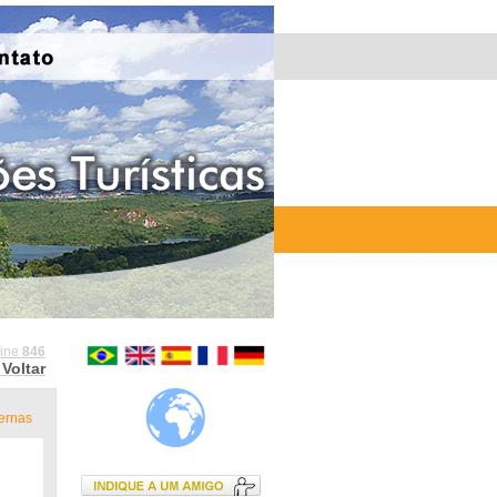
line
846
Voltar
ernas