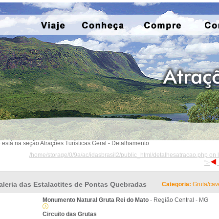
 está na seção Atrações Turísticas Geral - Detalhamento
/home/storage/0/9a/ac/idasbrasil2/public_html/detalhesatracao.php on 
">
aleria das Estalactites de Pontas Quebradas
Categoria:
Gruta/cav
Monumento Natural Gruta Rei do Mato
- Região Central - MG
Circuito das Grutas