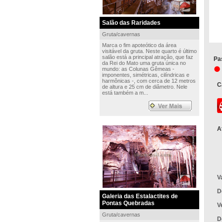
Salão das Raridades
Gruta/cavernas
Marca o fim apoteótico da área
visitável da gruta. Neste quarto é último
salão está a principal atração, que faz
Pa
da Rei do Mato uma gruta única no
mundo: as Colunas Gêmeas -
imponentes, simétricas, cilíndricas e
harmônicas -, com cerca de 12 metros
C
de altura e 25 cm de diâmetro. Nele
está também a m...
A
V
D
Galeria das Estalactites de
Pontas Quebradas
V
Gruta/cavernas
D