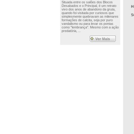
Situada entre os salões dos Blocos
Desabados e o Principal, é um retrato
H
vivo dos anos de abandono da gruta,
quando foi visitada por curiosos que
S
simplesmente quebravam as milenares
formações de calcita, seja por puro
vandalismo ou para levar os pontas
como "lembrança". Mesmo com a ação
predatória, ...