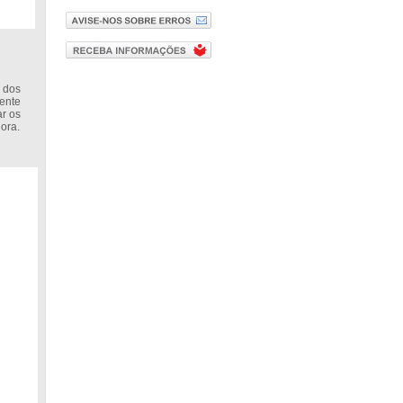
 dos
ente
ar os
ora.