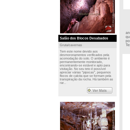
Si
an
qu
Salão dos Blocos Desabados
po
Te
Gruta/cavernas
Tem este nome devido aos
desmoronamentos verificados pela
acomodação do solo. O ambiente é
permanentemente monitorado,
encontrando-se estável e apto para
visitação. No seu teto é possível
apreciar várias "pipocas", pequenos
flocos de calcita que se formam pela
transpiração da rocha. Há também as
rar...