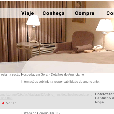
 está na seção Hospedagem Geral - Detalhes do Anunciante
Informações sob inteira responsabilidade do anunciante.
Hotel-faze
ome/storage/0/9a/ac/idasbrasil2/public_html/detalheshospedar.php
Cantinho 
 line
848
Roça
Estrada do Córrego Km 03 -