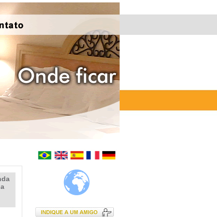
nda
da