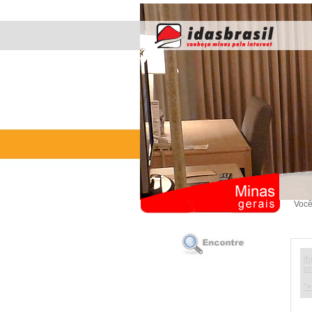
Você
/h
on
">