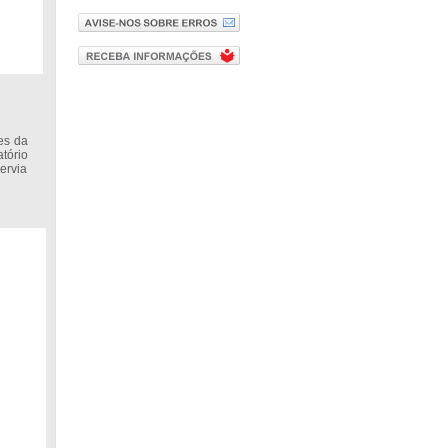
es da
tório
servia