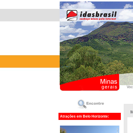
Voc
M
Atrações em Belo Horizonte: