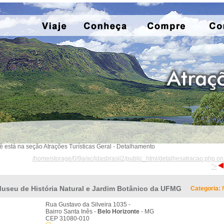
ê está na seção Atrações Turísticas Geral - Detalhamento
/home/storage/0/9a/ac/idasbrasil2/public_html/detalhesatracao.php on
">
useu de História Natural e Jardim Botânico da UFMG
Categoria:
Rua Gustavo da Silveira 1035 -
Bairro Santa Inês -
Belo Horizonte
- MG
CEP 31080-010