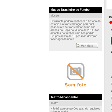
Museu Brasileiro do Futebol
Museu
Pa
O visitante poderá conhecer a história do
estádio e a transformação pela qual
passou até se transformar numa das
arenas da Copa do Mundo de 2014. Aos
amantes do futebol, uma boa pedida.
Grupos acima de 10 pessoas deverão
fazer agendamento....
Teatro Minascentro
Teatro
Não há apresentações teatrais regulares
(só eventuais)....