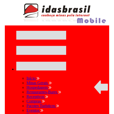
Início
Minas Gerais
Hospedagem
Restaurantes-Bares
Receptivos
Compras
Pacotes Turísticos
Eventos