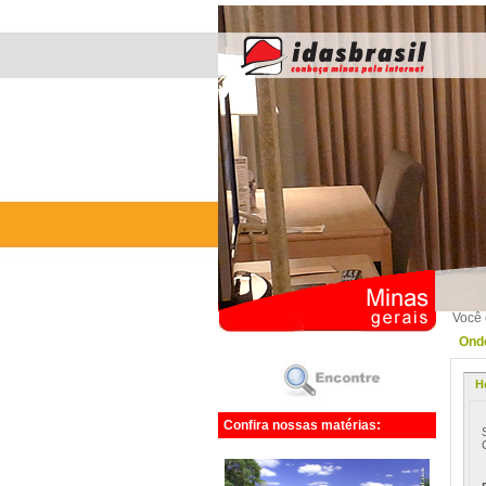
Você 
Onde
H
Confira nossas matérias: