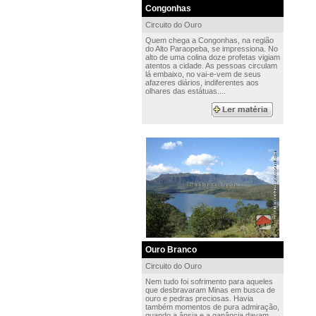
Congonhas
Circuito do Ouro
Quem chega a Congonhas, na região
do Alto Paraopeba, se impressiona. No
alto de uma colina doze profetas vigiam
atentos a cidade. As pessoas circulam
lá embaixo, no vai-e-vem de seus
afazeres diários, indiferentes aos
olhares das estátuas....
Ouro Branco
Circuito do Ouro
Nem tudo foi sofrimento para aqueles
que desbravaram Minas em busca de
ouro e pedras preciosas. Havia
também momentos de pura admiração,
quando a ânsia e a ganância davam