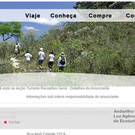
ê está na seção Turismo Receptivo Geral - Detalhes do Anunciante
Informações sob inteira responsabilidade do anunciante.
Andarilho
home/storage/0/9a/ac/idasbrasil2/public_html/detalhesreceptivo.php
Luz Agênc
n line
857
de Ecotur
>
Rua Irmã Celeste 110 A -