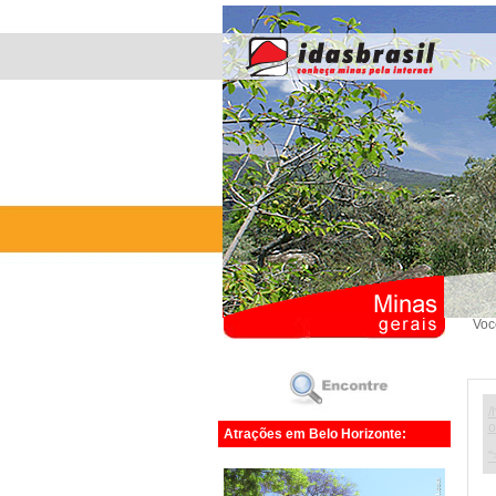
Voc
/
o
Atrações em Belo Horizonte:
"