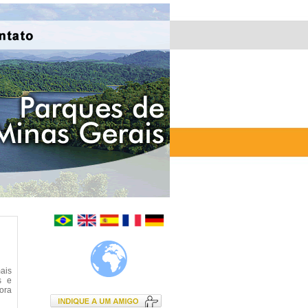
ais
s e
lora