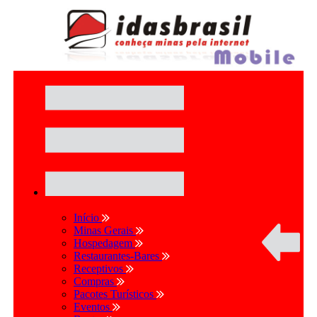
Início
Minas Gerais
Hospedagem
Restaurantes-Bares
Receptivos
Compras
Pacotes Turísticos
Eventos