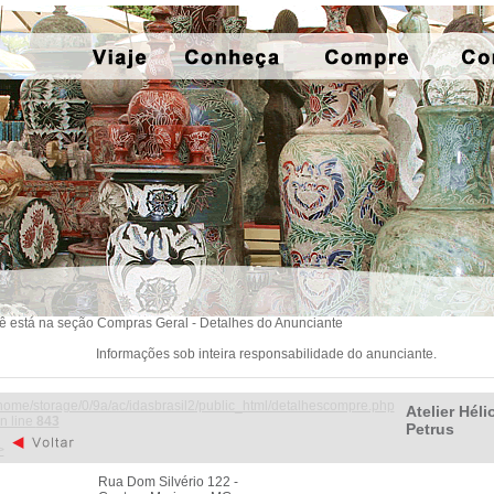
ê está na seção Compras Geral - Detalhes do Anunciante
Informações sob inteira responsabilidade do anunciante.
home/storage/0/9a/ac/idasbrasil2/public_html/detalhescompre.php
Atelier Héli
n line
843
Petrus
>
Rua Dom Silvério 122 -