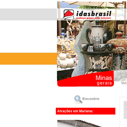
Voc
/
o
Atrações em Mariana:
"