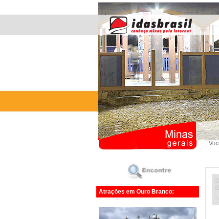
Voc
/
o
Atrações em Ouro Branco:
"