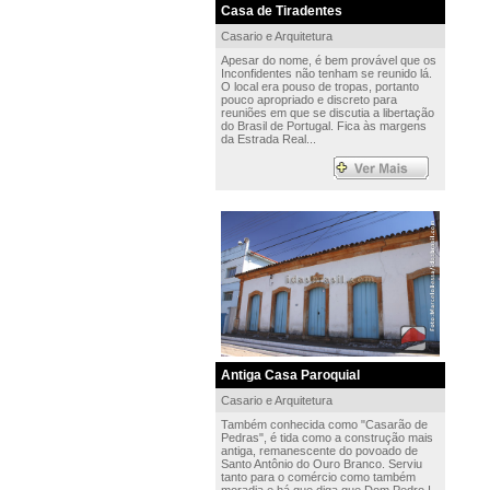
Casa de Tiradentes
Casario e Arquitetura
Apesar do nome, é bem provável que os
Inconfidentes não tenham se reunido lá.
O local era pouso de tropas, portanto
pouco apropriado e discreto para
reuniões em que se discutia a libertação
do Brasil de Portugal. Fica às margens
da Estrada Real...
Antiga Casa Paroquial
Casario e Arquitetura
Também conhecida como "Casarão de
Pedras", é tida como a construção mais
antiga, remanescente do povoado de
Santo Antônio do Ouro Branco. Serviu
tanto para o comércio como também