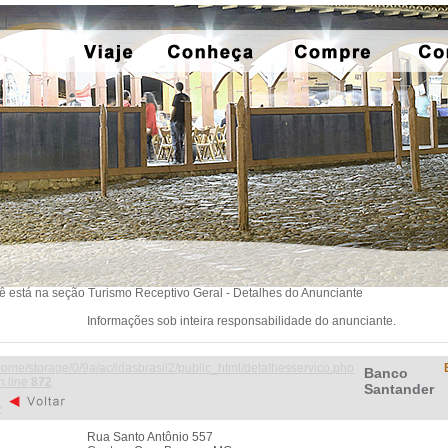
ê está na seção Turismo Receptivo Geral - Detalhes do Anunciante
Informações sob inteira responsabilidade do anunciante.
home/storage/0/9a/ac/idasbrasil2/public_html/detalhesservico.php
Banco
n line
872
Santander
>
Rua Santo Antônio 557