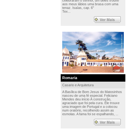
celebraram o senhor, um deles trouxe
aos meus lábios uma brasa com uma
tenaz. Isaías, cap. 6"
Tex...
Romaria
Casario e Arquitetura
A Basílica de Bom Jesus do Matosinhos
nasceu de uma fé especial. Feliciano
Mendes deu início À construção,
agraciado que foi pela cura. Ele trouxe
uma imagem de Portugal e a colocou
num oratório, recolhendo assim as
esmolas. A fama foi se espalhando, ...