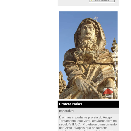
Profeta Isaías
Imperdível
É o mais importante profeta do Antigo
Testamento, que viveu em Jerusalém no
século VIII A.C.. Profetizou o nascimento
de Cristo. "Depois que os serafins