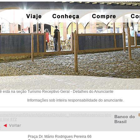
ê está na seção Turismo Receptivo Geral - Detalhes do Anunciante
Informações sob inteira responsabilidade do anunciante.
home/storage/0/9a/ac/idasbrasil2/public_html/detalhesservico.php
Banco do
n line
872
Brasil
>
Praça Dr. Mário Rodrigues Pereira 66