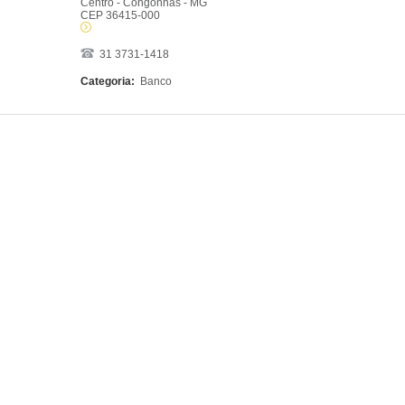
Centro - Congonhas - MG
CEP 36415-000
31 3731-1418
Categoria:
Banco