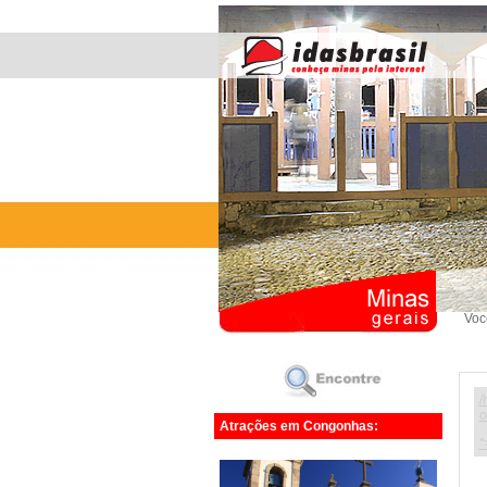
Voc
/
o
Atrações em Congonhas:
"