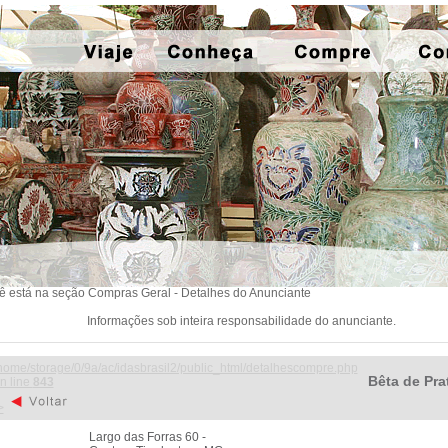
ê está na seção Compras Geral - Detalhes do Anunciante
Informações sob inteira responsabilidade do anunciante.
home/storage/0/9a/ac/idasbrasil2/public_html/detalhescompre.php
Bêta de Pra
n line
843
>
Largo das Forras 60 -