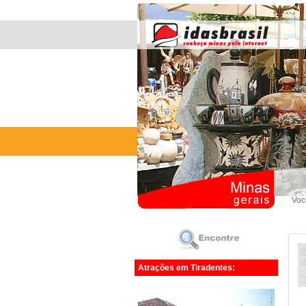
Voc
/
o
Atrações em Tiradentes:
"