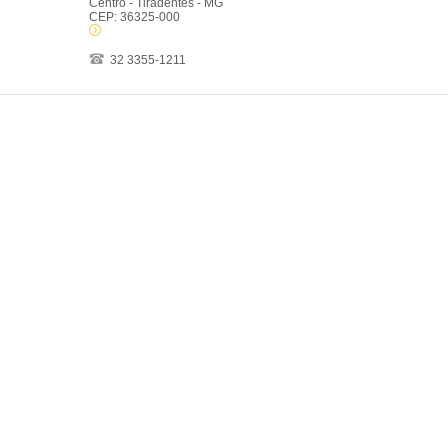
Centro - Tiradentes - MG
CEP: 36325-000
32 3355-1211