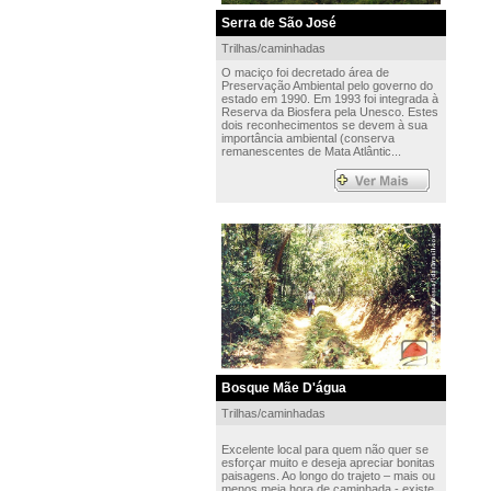
Serra de São José
Trilhas/caminhadas
O maciço foi decretado área de
Preservação Ambiental pelo governo do
estado em 1990. Em 1993 foi integrada à
Reserva da Biosfera pela Unesco. Estes
dois reconhecimentos se devem à sua
importância ambiental (conserva
remanescentes de Mata Atlântic...
Bosque Mãe D'água
Trilhas/caminhadas
Excelente local para quem não quer se
esforçar muito e deseja apreciar bonitas
paisagens. Ao longo do trajeto – mais ou
menos meia hora de caminhada - existe