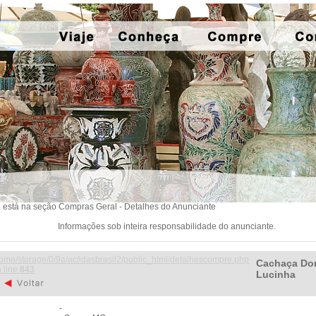
 está na seção Compras Geral - Detalhes do Anunciante
Informações sob inteira responsabilidade do anunciante.
ome/storage/0/9a/ac/idasbrasil2/public_html/detalhescompre.php
Cachaça Do
 line
843
Lucinha
-