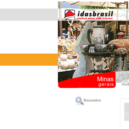
Você
/h
on
">