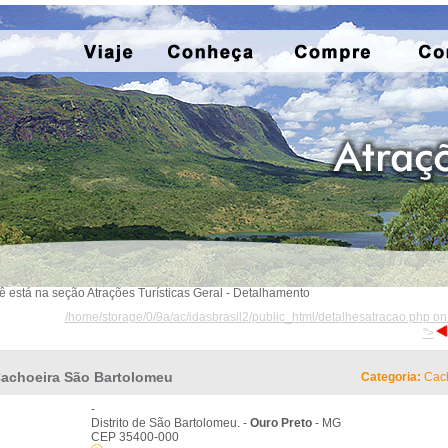
ê está na seção Atrações Turísticas Geral - Detalhamento
/home/storage/0/9a/ac/idasbrasil2/public_html/detalhesatracao.php on
">
achoeira São Bartolomeu
Categoria:
Cach
-
Distrito de São Bartolomeu. -
Ouro Preto
- MG
CEP 35400-000