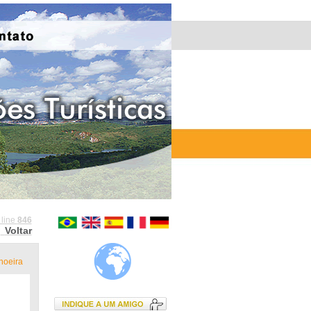
 line
846
Voltar
oeira