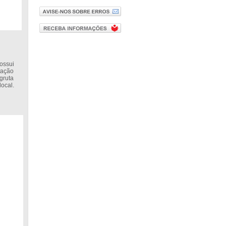
ossui
tação
gruta
ocal.