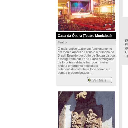
Casa da Ópera (Teatro Municipal)
C
p
Teatro
n
q
O mais antigo teatro em funcionamento
em toda a América Latina e o primeiro do
C
Brasil. Erguido por João de Souza Lisboa
T
e inaugurado em 1770. Palco privilegiado
da forte teatralidade barroca mineira,
onde a emergente sociedade
setecentista ostentava todo o luxo e a
pompa proporcionados...