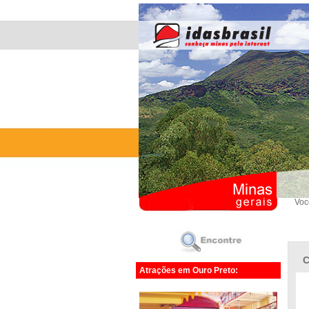
Voc
C
Atrações em Ouro Preto: