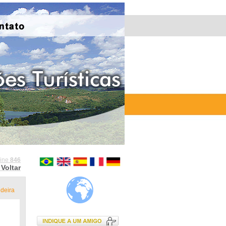
line
846
Voltar
deira