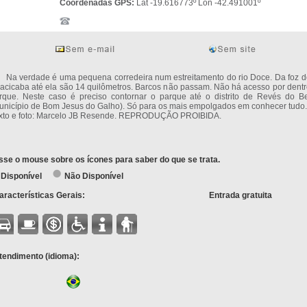
Coordenadas GPS:
Lat -19.616773º Lon -42.491001º
 verdade é uma pequena corredeira num estreitamento do rio Doce. Da foz do
racicaba até ela são 14 quilômetros. Barcos não passam. Não há acesso por dent
rque. Neste caso é preciso contornar o parque até o distrito de Revés do B
unicípio de Bom Jesus do Galho). Só para os mais empolgados em conhecer tudo.
xto e foto: Marcelo JB Resende. REPRODUÇÃO PROIBIDA.
sse o mouse sobre os ícones para saber do que se trata.
Disponível
Não Disponível
aracterísticas Gerais:
Entrada gratuita
tendimento (idioma):