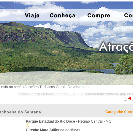
 está na seção Atrações Turísticas Geral - Detalhamento
/home/storage/0/9a/ac/idasbrasil2/public_html/detalhesatracao.php on 
">
achoeira do Santana
Categoria:
Corre
Parque Estadual do Rio Doce
- Região Central - MG
Circuito Mata Atlântica de Minas