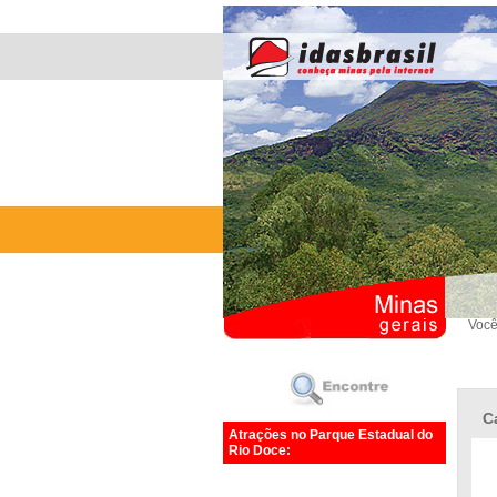
Você
C
Atrações no Parque Estadual do
Rio Doce: