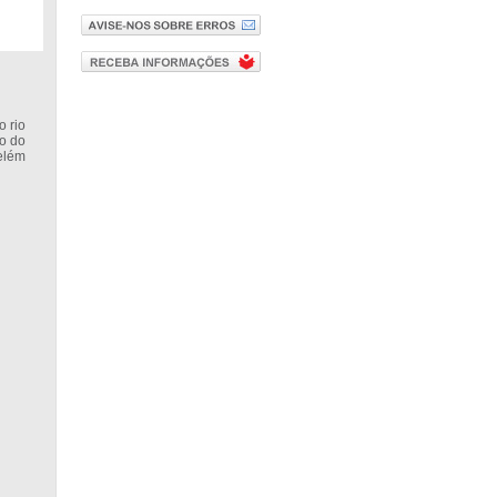
 rio
ro do
elém