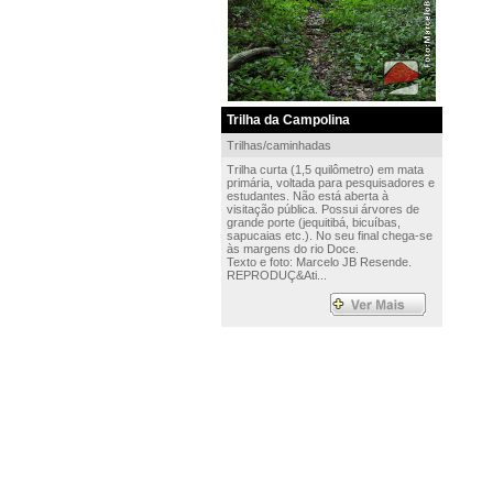
Trilha da Campolina
Trilhas/caminhadas
Trilha curta (1,5 quilômetro) em mata
primária, voltada para pesquisadores e
estudantes. Não está aberta à
visitação pública. Possui árvores de
grande porte (jequitibá, bicuíbas,
sapucaias etc.). No seu final chega-se
às margens do rio Doce.
Texto e foto: Marcelo JB Resende.
REPRODUÇ&Ati...