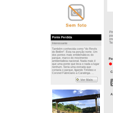
Na
Pi
pa
Ponte Perdida
(m
Te
Interessante
Também conhecida como "do Revés
do Belém". Esta na porção norte. Um
dos pontos mais emblemáticos do
parque, marco do movimento
Pa
ambientalista nacional. Nada mais é
que uma ponte que leva o nada a lugar
nenhum. Seria uma estrada que
cortaria o parque, ligando Timóteo e
C
Coronel Fabriciano a Caratinga. ...
A