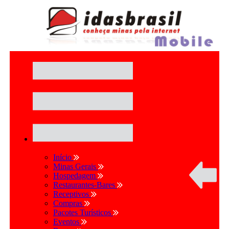
Início
Minas Gerais
Hospedagem
Restaurantes-Bares
Receptivos
Compras
Pacotes Turísticos
Eventos