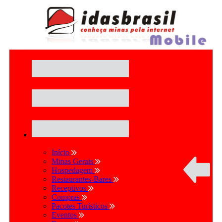
Início
Minas Gerais
Hospedagem
Restaurantes-Bares
Receptivos
Compras
Pacotes Turísticos
Eventos