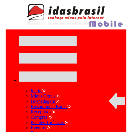
Início
Minas Gerais
Hospedagem
Restaurantes-Bares
Receptivos
Compras
Pacotes Turísticos
Eventos