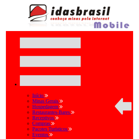
Início
Minas Gerais
Hospedagem
Restaurantes-Bares
Receptivos
Compras
Pacotes Turísticos
Eventos