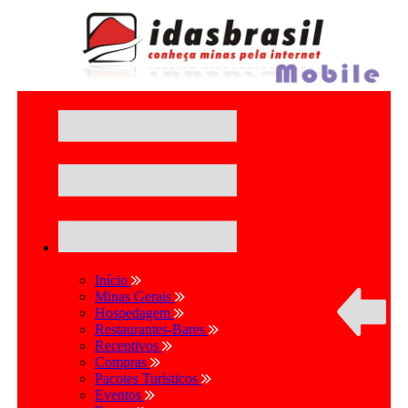
Início
Minas Gerais
Hospedagem
Restaurantes-Bares
Receptivos
Compras
Pacotes Turísticos
Eventos