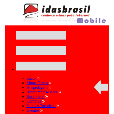
Início
Minas Gerais
Hospedagem
Restaurantes-Bares
Receptivos
Compras
Pacotes Turísticos
Eventos