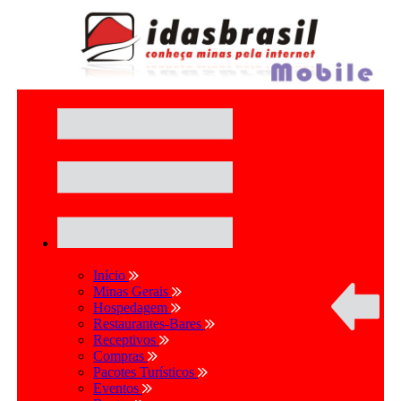
Início
Minas Gerais
Hospedagem
Restaurantes-Bares
Receptivos
Compras
Pacotes Turísticos
Eventos