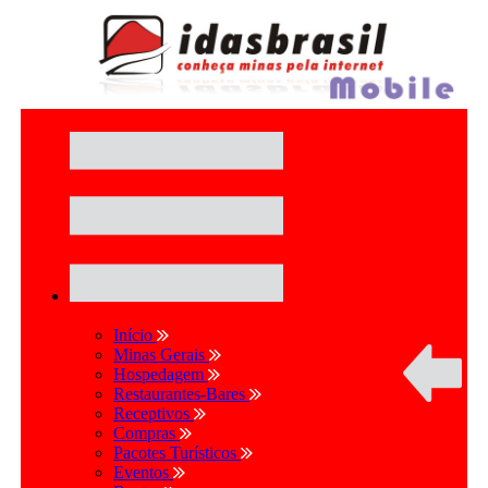
Início
Minas Gerais
Hospedagem
Restaurantes-Bares
Receptivos
Compras
Pacotes Turísticos
Eventos