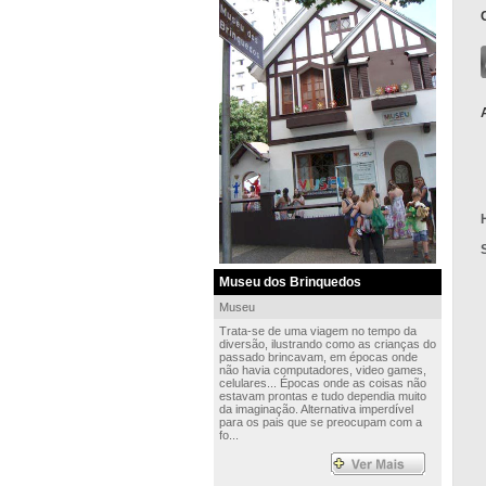
Museu dos Brinquedos
Museu
Trata-se de uma viagem no tempo da
diversão, ilustrando como as crianças do
passado brincavam, em épocas onde
não havia computadores, video games,
celulares... Épocas onde as coisas não
estavam prontas e tudo dependia muito
da imaginação. Alternativa imperdível
para os pais que se preocupam com a
fo...