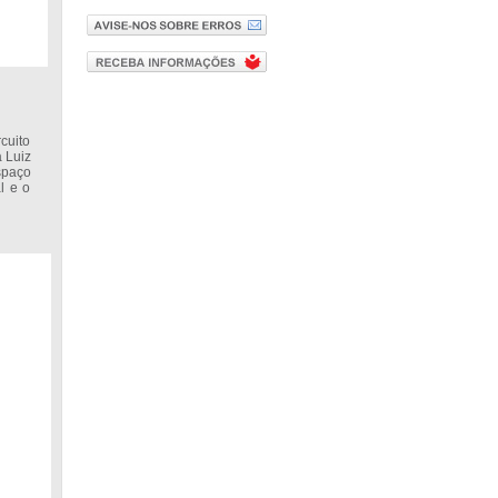
cuito
a Luiz
spaço
l e o