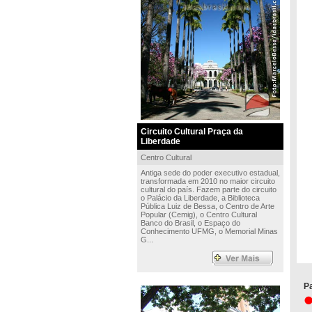
Circuito Cultural Praça da
Liberdade
Centro Cultural
Antiga sede do poder executivo estadual,
transformada em 2010 no maior circuito
cultural do país. Fazem parte do circuito
o Palácio da Liberdade, a Biblioteca
Pública Luiz de Bessa, o Centro de Arte
Popular (Cemig), o Centro Cultural
Banco do Brasil, o Espaço do
Conhecimento UFMG, o Memorial Minas
G...
Pa