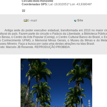
Circuito Belo Horizonte
Coordenadas GPS:
Lat -19,932051º Lon -43,938046º
ntiga sede do poder executivo estadual, transformada em 2010 no maior cir
ultural do país. Fazem parte do circuito o Palácio da Liberdade, a Biblioteca Públic
e Bessa, o Centro de Arte Popular (Cemig), o Centro Cultural Banco do Brasil, o E
o Conhecimento UFMG, o Memorial Minas Gerais, o Museu da Minas e do Meta
useu Mineiro. Faça a busca por cada uma destas atrações na Idas Brasil.
exto: Marcelo JB Resende. REPRODUÇÃO PROIBIDA.