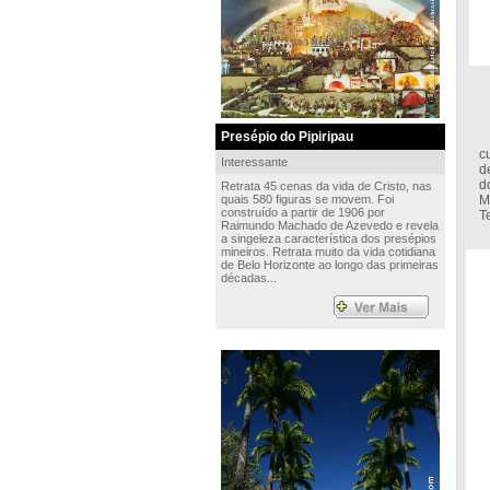
Presépio do Pipiripau
A
c
Interessante
d
d
Retrata 45 cenas da vida de Cristo, nas
quais 580 figuras se movem. Foi
M
construído a partir de 1906 por
T
Raimundo Machado de Azevedo e revela
a singeleza característica dos presépios
mineiros. Retrata muito da vida cotidiana
de Belo Horizonte ao longo das primeiras
décadas...