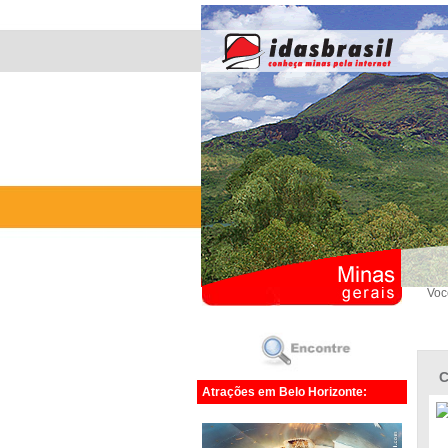
Voc
C
Atrações em Belo Horizonte: