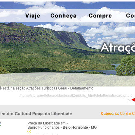
ê está na seção Atrações Turísticas Geral - Detalhamento
/home/storage/0/9a/ac/idasbrasil2/public_html/detalhesatracao.php on
">
ircuito Cultural Praça da Liberdade
Categoria:
Centro Cu
Praça da Liberdade s/n -
Bairro Funcionários -
Belo Horizonte
- MG