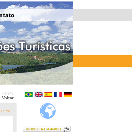
 line
846
Voltar
ltural