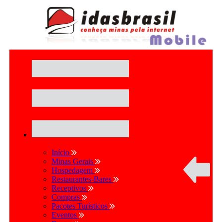
Início
Minas Gerais
Hospedagem
Restaurantes-Bares
Receptivos
Compras
Pacotes Turísticos
Eventos