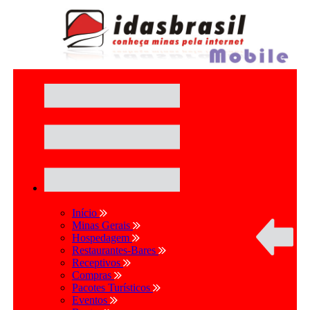
Início
Minas Gerais
Hospedagem
Restaurantes-Bares
Receptivos
Compras
Pacotes Turísticos
Eventos