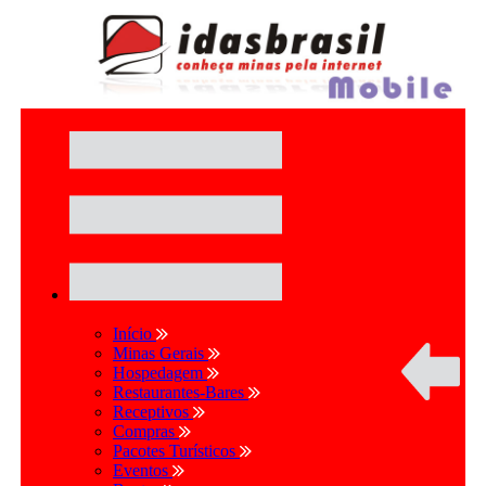
Início
Minas Gerais
Hospedagem
Restaurantes-Bares
Receptivos
Compras
Pacotes Turísticos
Eventos