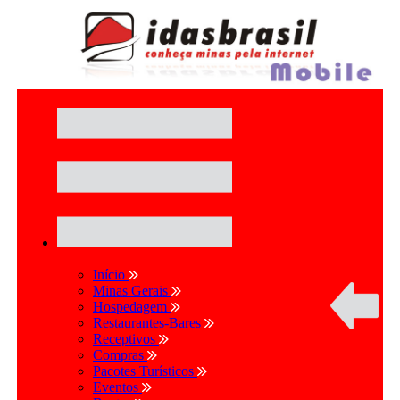
Início
Minas Gerais
Hospedagem
Restaurantes-Bares
Receptivos
Compras
Pacotes Turísticos
Eventos