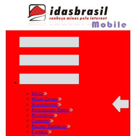
Início
Minas Gerais
Hospedagem
Restaurantes-Bares
Receptivos
Compras
Pacotes Turísticos
Eventos