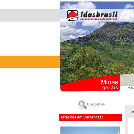
Voc
E
Atrações em Carrancas: