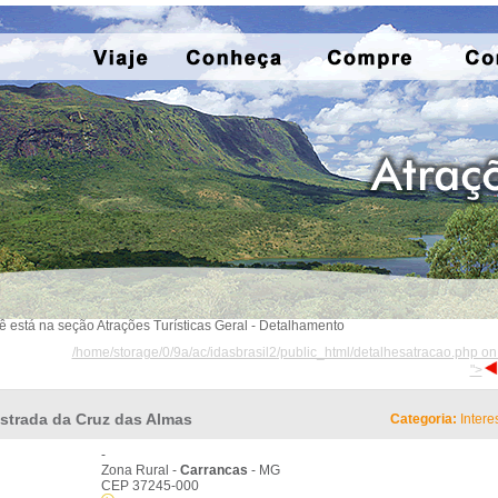
ê está na seção Atrações Turísticas Geral - Detalhamento
/home/storage/0/9a/ac/idasbrasil2/public_html/detalhesatracao.php on
">
strada da Cruz das Almas
Categoria:
Intere
-
Zona Rural -
Carrancas
- MG
CEP 37245-000