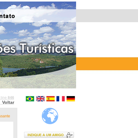
 line
846
Voltar
ssante