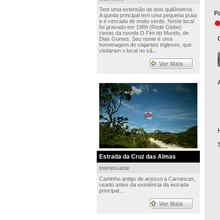
Tem uma extensão de dois quilômetros.
Pa
A queda principal tem uma pequena praia
e é cercada de muito verde. Neste local
foi gravado em 1989 (Rede Globo)
cenas da novela O Fim do Mundo, de
Dias Gomes. Seu nome é uma
homenagem de viajantes ingleses, que
visitaram o local no s&...
Estrada da Cruz das Almas
Interessante
Caminho antigo de acesso a Carrancas,
usado antes da existência da estrada
principal....