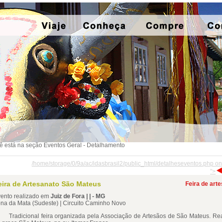
ê está na seção Eventos Geral - Detalhamento
/home/storage/0/9a/ac/idasbrasil2/public_html/detalheseventos.php on
">
eira de Artesanato São Mateus
Feira de art
ento realizado em
Juiz de Fora | | - MG
na da Mata (Sudeste) | Circuito Caminho Novo
adicional feira organizada pela Associação de Artesãos de São Mateus. Re