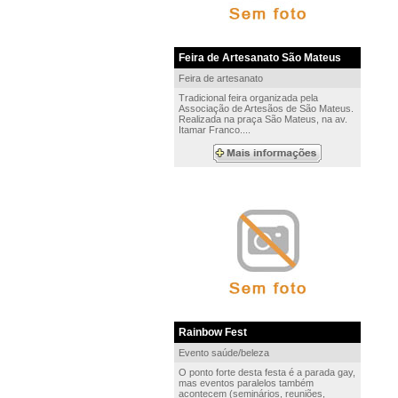
Feira de Artesanato São Mateus
Feira de artesanato
Tradicional feira organizada pela
Associação de Artesãos de São Mateus.
Realizada na praça São Mateus, na av.
Itamar Franco....
Rainbow Fest
Evento saúde/beleza
O ponto forte desta festa é a parada gay,
mas eventos paralelos também
acontecem (seminários, reuniões,