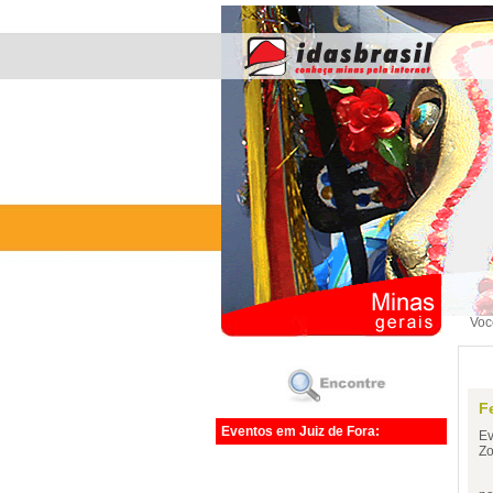
Voc
F
Eventos em Juiz de Fora:
Ev
Zo
Tr