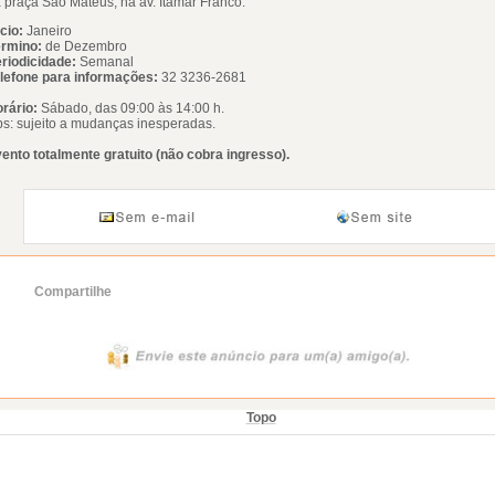
 praça São Mateus, na av. Itamar Franco.
icio:
Janeiro
rmino:
de Dezembro
riodicidade:
Semanal
lefone para informações:
32 3236-2681
rário:
Sábado, das 09:00 às 14:00 h.
s: sujeito a mudanças inesperadas.
ento totalmente gratuito (não cobra ingresso).
Compartilhe
Topo