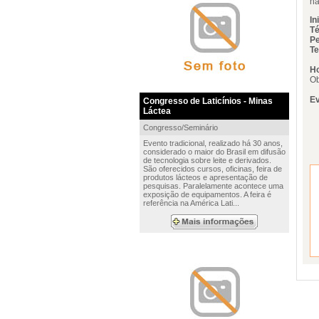
na
In
Té
Pe
Te
Ho
Ob
Ev
Congresso de Laticínios - Minas
Láctea
Congresso/Seminário
Evento tradicional, realizado há 30 anos,
considerado o maior do Brasil em difusão
de tecnologia sobre leite e derivados.
São oferecidos cursos, oficinas, feira de
produtos lácteos e apresentação de
pesquisas. Paralelamente acontece uma
exposição de equipamentos. A feira é
referência na América Lati...