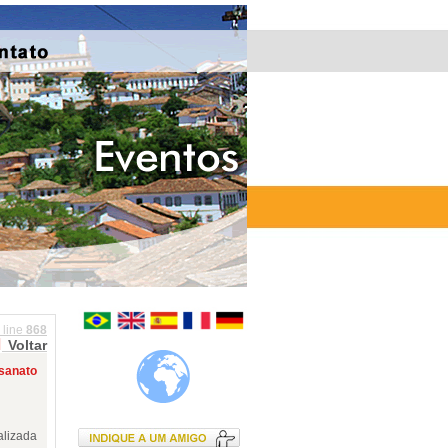
 line
868
Voltar
esanato
alizada