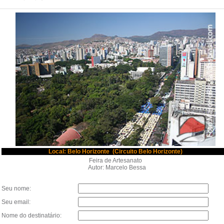
Local: Belo Horizonte (Circuito Belo Horizonte)
Feira de Artesanato
Autor: Marcelo Bessa
Seu nome:
Seu email:
Nome do destinatário: