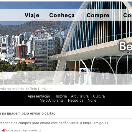
está na matéria de Belo Horizonte
Apresentação
História
Arquitetura
Cultura
Meio Ambiente
Negócios
Noite
e na imagem para enviar o cartão
reencha os campos para enviar este cartão virtual a um(a) amigo(a).