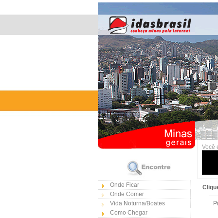
Você 
Onde Ficar
Cliqu
Onde Comer
Vida Noturna/Boates
P
Como Chegar