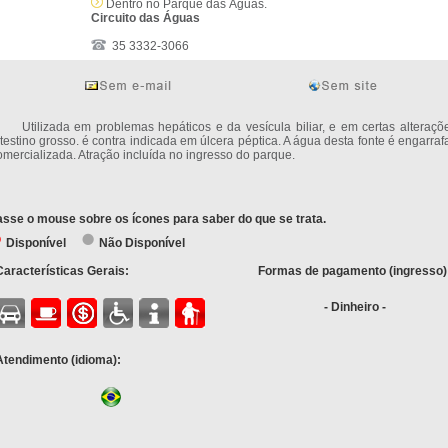
Dentro no Parque das Águas.
Circuito das Águas
35 3332-3066
tilizada em problemas hepáticos e da vesícula biliar, e em certas alteraçõ
ntestino grosso. é contra indicada em úlcera péptica. A água desta fonte é engarra
omercializada. Atração incluída no ingresso do parque.
sse o mouse sobre os ícones para saber do que se trata.
Disponível
Não Disponível
Características Gerais:
Formas de pagamento (ingresso)
- Dinheiro -
Atendimento (idioma):