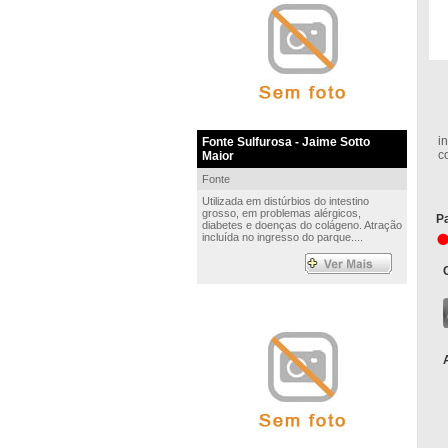
U
i
Fonte Sulfurosa - Jaime Sotto
c
Maior
Fonte
Utilizada em distúrbios do intestino
grosso, em problemas alérgicos,
Pa
diabetes e doenças do colágeno. Atração
incluída no ingresso do parque....