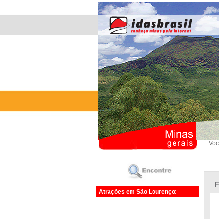
Voc
F
Atrações em São Lourenço: