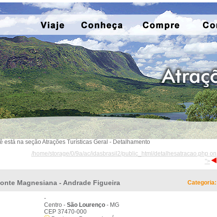
ê está na seção Atrações Turísticas Geral - Detalhamento
/home/storage/0/9a/ac/idasbrasil2/public_html/detalhesatracao.php on
">
onte Magnesiana - Andrade Figueira
Categoria:
-
Centro -
São Lourenço
- MG
CEP 37470-000