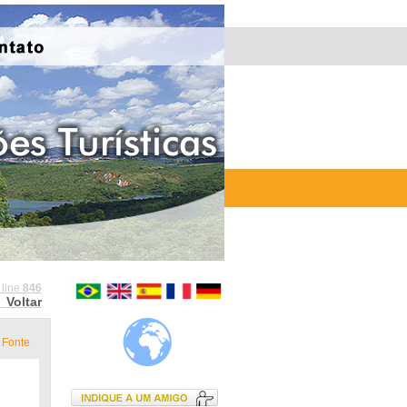
 line
846
Voltar
Fonte