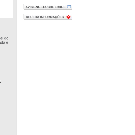
es do
fada e
: