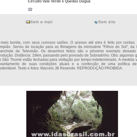
Circuito Vale Verde e Quedas Dágua
 mais bonita, com seus curiosos salões. O acesso até eles é feito por cordas.
ampião. Serviu de locação para as filmagens da minissérie "Filhos do Sol", da
anchete de Televisão. Os desenhos feitos são o péssimo exemplo deixado
rodução. Distância: 18km, passando pelo povoado de Sobradinho. Obs: algumas g
e São Thomé estão fechadas para visitação por tempo indeterminado. A medida v
evantamento de suas condições atuais e a confecção de uma política d
ustentável. Texto e fotos: Marcelo JB Resende. REPRODUÇÃO PROIBIDA.