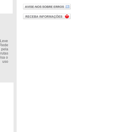
 Leve
 Rede
 pela
rutas
isa o
e uso