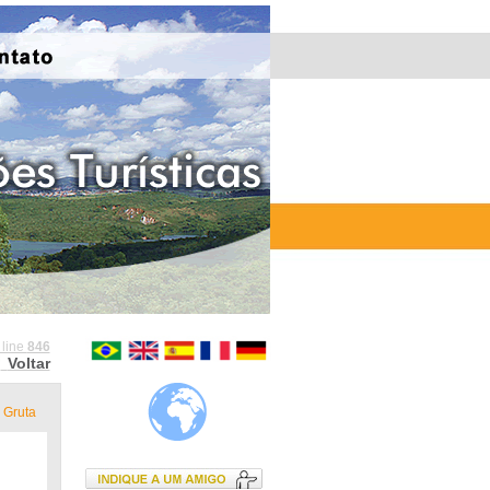
 line
846
Voltar
Gruta