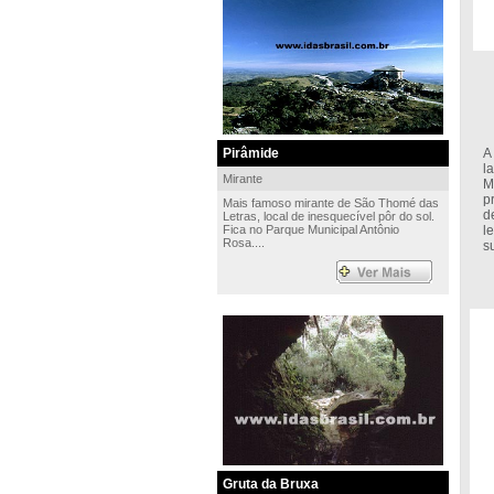
Pirâmide
A
l
Mirante
M
p
Mais famoso mirante de São Thomé das
d
Letras, local de inesquecível pôr do sol.
Fica no Parque Municipal Antônio
l
Rosa....
s
Gruta da Bruxa