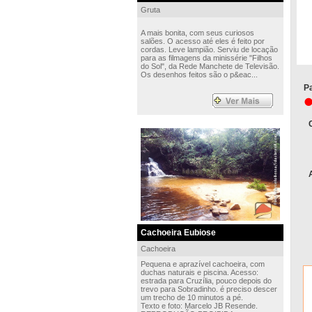
Gruta
A mais bonita, com seus curiosos
salões. O acesso até eles é feito por
cordas. Leve lampião. Serviu de locação
para as filmagens da minissérie "Filhos
do Sol", da Rede Manchete de Televisão.
Os desenhos feitos são o p&eac...
Pa
Cachoeira Eubiose
Cachoeira
Pequena e aprazível cachoeira, com
duchas naturais e piscina. Acesso:
estrada para Cruzília, pouco depois do
trevo para Sobradinho. é preciso descer
um trecho de 10 minutos a pé.
Texto e foto: Marcelo JB Resende.