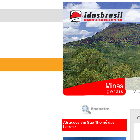
Voc
G
Atrações em São Thomé das
Letras: