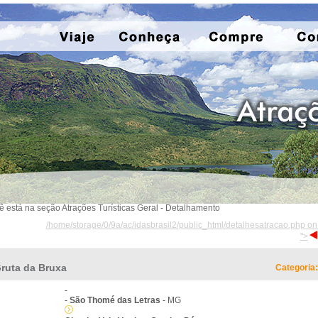
ê está na seção Atrações Turísticas Geral - Detalhamento
/home/storage/0/9a/ac/idasbrasil2/public_html/detalhesatracao.php on
">
ruta da Bruxa
Categoria:
-
-
São Thomé das Letras
- MG