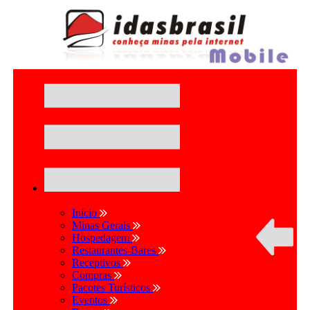
Início
Minas Gerais
Hospedagem
Restaurantes-Bares
Receptivos
Compras
Pacotes Turísticos
Eventos