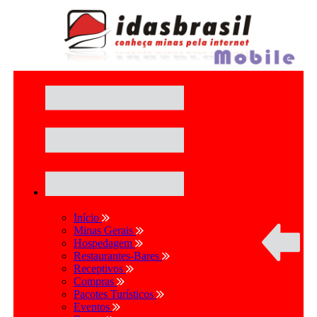
Início
Minas Gerais
Hospedagem
Restaurantes-Bares
Receptivos
Compras
Pacotes Turísticos
Eventos