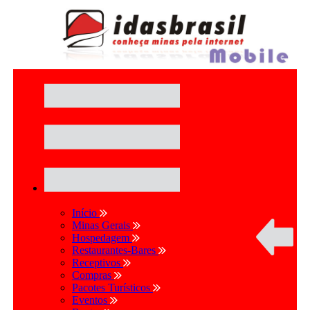
Início
Minas Gerais
Hospedagem
Restaurantes-Bares
Receptivos
Compras
Pacotes Turísticos
Eventos