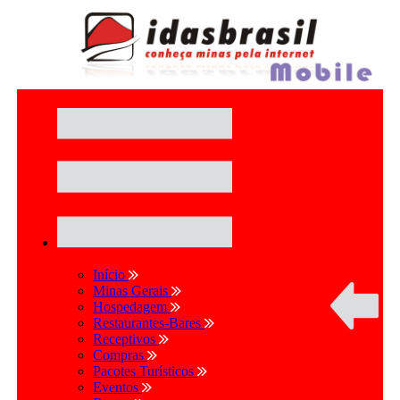
Início
Minas Gerais
Hospedagem
Restaurantes-Bares
Receptivos
Compras
Pacotes Turísticos
Eventos