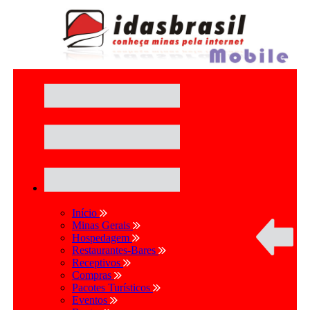
Início
Minas Gerais
Hospedagem
Restaurantes-Bares
Receptivos
Compras
Pacotes Turísticos
Eventos