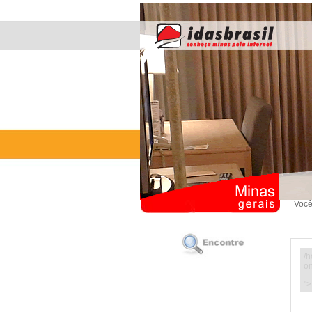
Você
/h
on
">