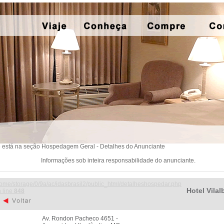
 está na seção Hospedagem Geral - Detalhes do Anunciante
Informações sob inteira responsabilidade do anunciante.
ome/storage/0/9a/ac/idasbrasil2/public_html/detalheshospedar.php
Hotel Vilal
 line
848
Av. Rondon Pacheco 4651 -