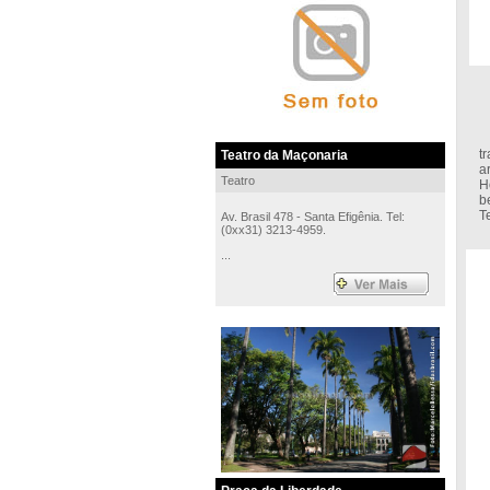
J
t
Teatro da Maçonaria
a
Teatro
H
b
T
Av. Brasil 478 - Santa Efigênia. Tel:
(0xx31) 3213-4959.
...