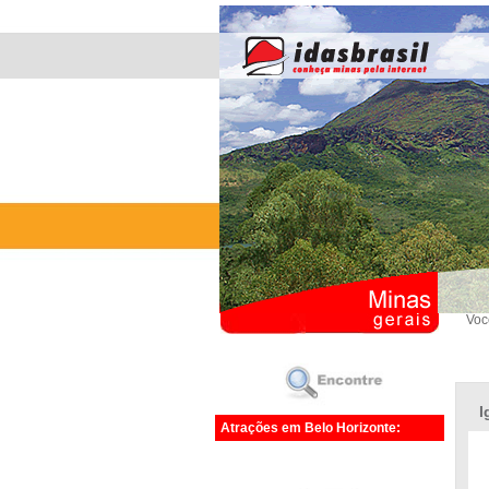
Voc
I
Atrações em Belo Horizonte: