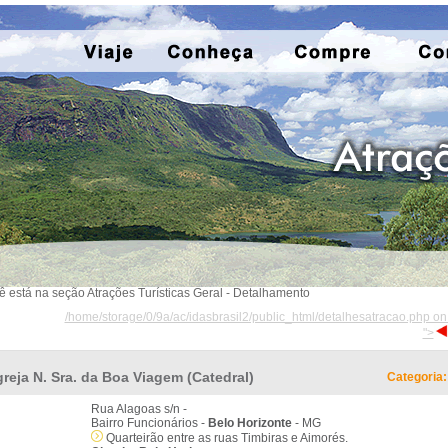
ê está na seção Atrações Turísticas Geral - Detalhamento
/home/storage/0/9a/ac/idasbrasil2/public_html/detalhesatracao.php on
">
greja N. Sra. da Boa Viagem (Catedral)
Categoria:
Rua Alagoas s/n -
Bairro Funcionários -
Belo Horizonte
- MG
Quarteirão entre as ruas Timbiras e Aimorés.