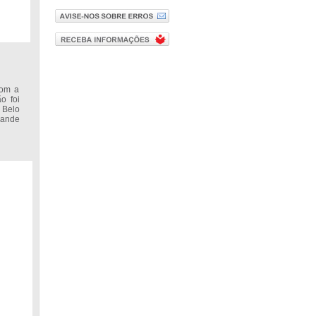
Com a
o foi
 Belo
rande