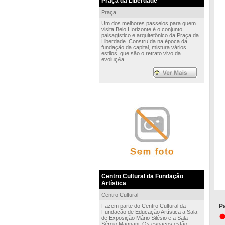
Praça da Liberdade
Praça
Um dos melhores passeios para quem
visita Belo Horizonte é o conjunto
paisagístico e arquitetônico da Praça da
Liberdade. Construída na época da
fundação da capital, mistura vários
estilos, que são o retrato vivo da
evoluç&a...
Centro Cultural da Fundação
Artística
Centro Cultural
Fazem parte do Centro Cultural da
Pa
Fundação de Educação Artística a Sala
de Exposição Mário Silésio e a Sala
Sérgio Magnani. Os espaços estão