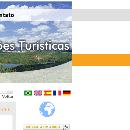
 line
846
Voltar
Igreja