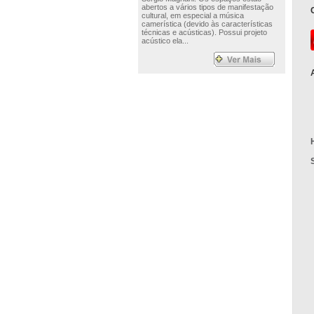
abertos a vários tipos de manifestação
cultural, em especial a música
camerística (devido às características
técnicas e acústicas). Possui projeto
acústico ela...