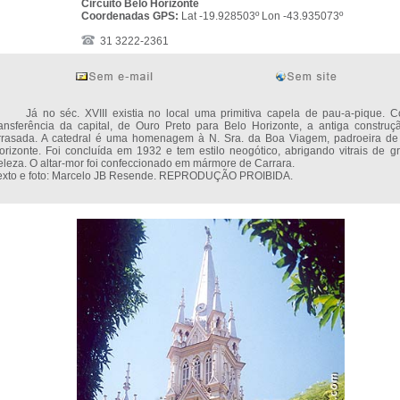
Circuito Belo Horizonte
Coordenadas GPS:
Lat -19.928503º Lon -43.935073º
31 3222-2361
á no séc. XVIII existia no local uma primitiva capela de pau-a-pique. 
ransferência da capital, de Ouro Preto para Belo Horizonte, a antiga construçã
rrasada. A catedral é uma homenagem à N. Sra. da Boa Viagem, padroeira de
orizonte. Foi concluída em 1932 e tem estilo neogótico, abrigando vitrais de g
eleza. O altar-mor foi confeccionado em mármore de Carrara.
exto e foto: Marcelo JB Resende. REPRODUÇÃO PROIBIDA.