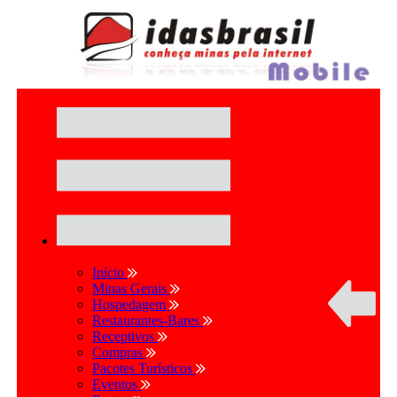
Início
Minas Gerais
Hospedagem
Restaurantes-Bares
Receptivos
Compras
Pacotes Turísticos
Eventos