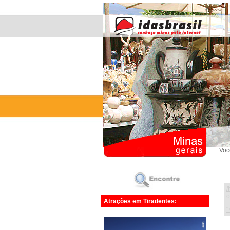
Voc
/
o
Atrações em Tiradentes:
"