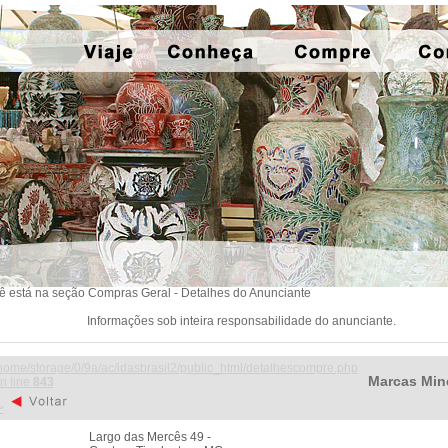
ê está na seção Compras Geral - Detalhes do Anunciante
Informações sob inteira responsabilidade do anunciante.
home/storage/0/9a/ac/idasbrasil2/public_html/detalhescompre.php
Marcas Min
n line
843
>
Largo das Mercês 49 -