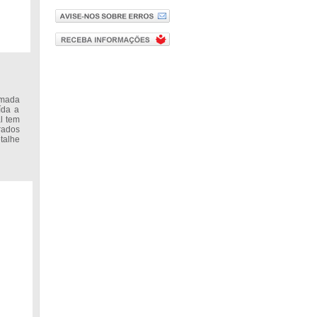
rmada
ída a
al tem
rados
talhe