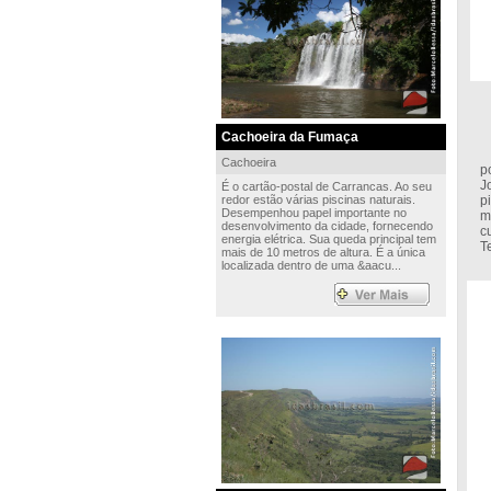
Cachoeira da Fumaça
I
Cachoeira
p
J
É o cartão-postal de Carrancas. Ao seu
redor estão várias piscinas naturais.
p
Desempenhou papel importante no
m
desenvolvimento da cidade, fornecendo
c
energia elétrica. Sua queda principal tem
T
mais de 10 metros de altura. É a única
localizada dentro de uma &aacu...