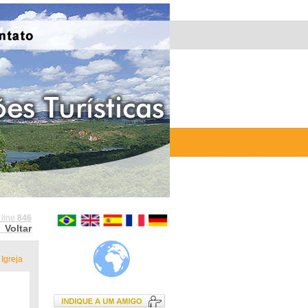
 line
846
Voltar
Igreja