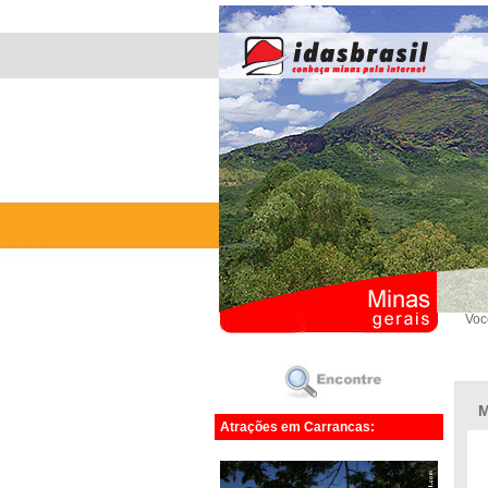
Voc
M
Atrações em Carrancas: