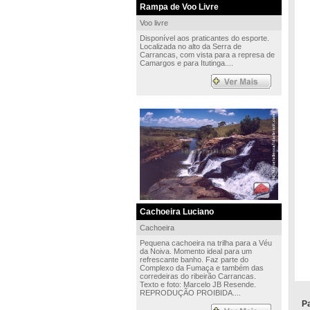
Rampa de Voo Livre
Voo livre
Disponível aos praticantes do esporte.
Localizada no alto da Serra de
Carrancas, com vista para a represa de
Camargos e para Itutinga....
Cachoeira Luciano
Cachoeira
Pequena cachoeira na trilha para a Véu
da Noiva. Momento ideal para um
refrescante banho. Faz parte do
Complexo da Fumaça e também das
corredeiras do ribeirão Carrancas.
Texto e foto: Marcelo JB Resende.
REPRODUÇÃO PROIBIDA....
Pa