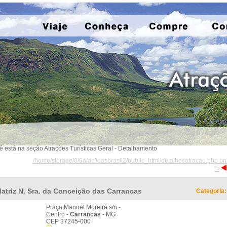
ê está na seção Atrações Turísticas Geral - Detalhamento
/home/storage/0/9a/ac/idasbrasil2/public_html/detalhesatracao.php on
">
atriz N. Sra. da Conceição das Carrancas
Categoria:
Praça Manoel Moreira s/n -
Centro -
Carrancas
- MG
CEP 37245-000