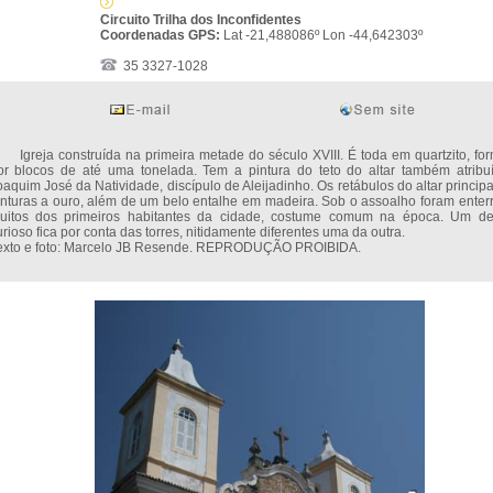
Circuito Trilha dos Inconfidentes
Coordenadas GPS:
Lat -21,488086º Lon -44,642303º
35 3327-1028
greja construída na primeira metade do século XVIII. É toda em quartzito, fo
or blocos de até uma tonelada. Tem a pintura do teto do altar também atribu
oaquim José da Natividade, discípulo de Aleijadinho. Os retábulos do altar princip
inturas a ouro, além de um belo entalhe em madeira. Sob o assoalho foram enter
uitos dos primeiros habitantes da cidade, costume comum na época. Um de
urioso fica por conta das torres, nitidamente diferentes uma da outra.
exto e foto: Marcelo JB Resende. REPRODUÇÃO PROIBIDA.