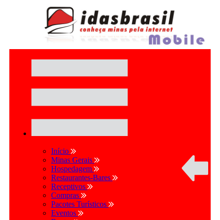
Início
Minas Gerais
Hospedagem
Restaurantes-Bares
Receptivos
Compras
Pacotes Turísticos
Eventos