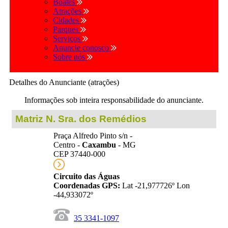
Boates
Atrações
Cidades
Parques
Serviços
Anuncie conosco
Sobre nós
Detalhes do Anunciante (atrações)
Informações sob inteira responsabilidade do anunciante.
Matriz N. Sra. dos Remédios
Praça Alfredo Pinto s/n -
Centro -
Caxambu
- MG
CEP 37440-000
Circuito das Águas
Coordenadas GPS:
Lat -21,977726º Lon
-44,933072º
35 3341-1097