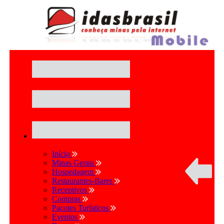
Início
Minas Gerais
Hospedagem
Restaurantes-Bares
Receptivos
Compras
Pacotes Turísticos
Eventos