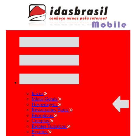
Início
Minas Gerais
Hospedagem
Restaurantes-Bares
Receptivos
Compras
Pacotes Turísticos
Eventos