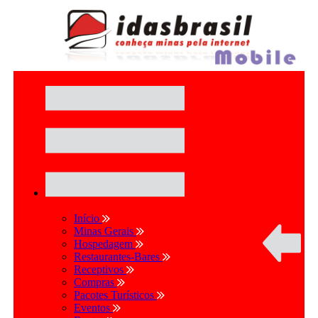
Início
Minas Gerais
Hospedagem
Restaurantes-Bares
Receptivos
Compras
Pacotes Turísticos
Eventos